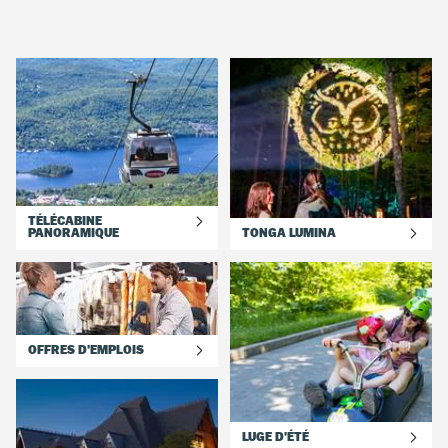
Tremblant, c’est aussi 34 restaurants prêts à vous accueillir toute
l’année! Peu importe votre envie ou celle de votre famille, vous
trouverez le restaurant qui vous convient. La plupart d’entre eux
offrent également un menu pour emporter pour vous permettre de
manger un repas sur le pouce. Hébergement à la station Le meilleur
moyen de profiter au maximum de Tremblant, c’est de séjourner à la
station! Soyez au cœur de l’action à toute heure de la journée à l’un
de nos 28 hôtels et plusieurs condos locatifs dans le village
piétonnier et à flanc de montagne. De plus, la majorité de nos
hébergements ont une piscine extérieure privée dont vous pouvez
profiter entre deux activités. Découvrez nos offres en cours et
réservez vos prochaines vacances en famille.
TÉLÉCABINE
PANORAMIQUE
TONGA LUMINA
OFFRES D'EMPLOIS
LUGE D'ÉTÉ