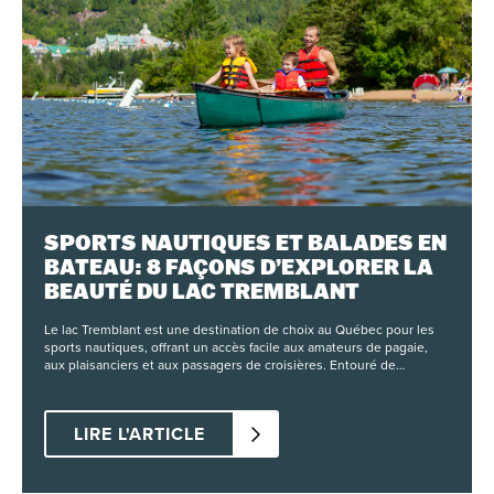
SPORTS NAUTIQUES ET BALADES EN
BATEAU: 8 FAÇONS D’EXPLORER LA
BEAUTÉ DU LAC TREMBLANT
Le lac Tremblant est une destination de choix au Québec pour les
sports nautiques, offrant un accès facile aux amateurs de pagaie,
aux plaisanciers et aux passagers de croisières. Entouré de
paysages naturels, le lac est géré par Lac-Tremblant-Nord et la Ville
de Mont-Tremblant, avec une réglementation claire visant à
protéger les rives et à préserver la qualité de l’eau. Les visiteurs
LIRE L'ARTICLE
peuvent profiter d’activités saisonnières de mai à octobre, allant de
la location de planches à pagaie aux excursions en canot, en
passant par des visites guidées sur l’eau. Que vous recherchiez une
sortie paisible ou une journée complète d’aventure motorisée, le