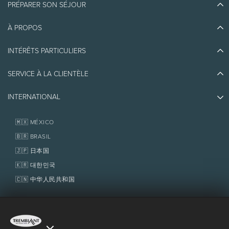
PRÉPARER SON SÉJOUR
À PROPOS
Découvrir Tremblant
Blogue
INTÉRÊTS PARTICULIERS
Écoresponsabilité
Planifier son voyage
Athlètes ambassadeurs
SERVICE À LA CLIENTÈLE
Quoi faire
Emplois et carrières
Partenaires
Photos et vidéos
Immobilier
INTERNATIONAL
Prix d'excellence
Nous joindre
Médias et presse
Association de villégiature Tremblant
Objets perdus
Services aux propriétaires
🇲🇽 MÉXICO
Politiques
Fondation Tremblant
🇧🇷 BRASIL
🇯🇵 日本国
🇰🇷 대한민국
🇨🇳 中华人民共和国