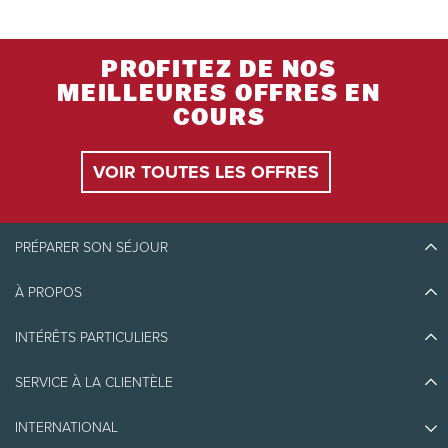
PROFITEZ DE NOS
MEILLEURES OFFRES EN
COURS
VOIR TOUTES LES OFFRES
PRÉPARER SON SÉJOUR
À PROPOS
Découvrir Tremblant
Blogue
INTÉRÊTS PARTICULIERS
Écoresponsabilité
Planifier son voyage
Athlètes ambassadeurs
SERVICE À LA CLIENTÈLE
Quoi faire
Emplois et carrières
Partenaires
Photos et vidéos
Immobilier
INTERNATIONAL
Prix d'excellence
Nous joindre
Médias et presse