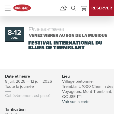
RÉSERVER
Menu
8
-
12
ÉVÉNEMENT TERMINÉ
au
VENEZ VIBRER AU SON DE LA MUSIQUE
JUIL.
FESTIVAL INTERNATIONAL DU
BLUES DE TREMBLANT
Date et heure
Lieu
8 juil. 2026 — 12 juil. 2026
Village piétonnier
Toute la journée
Tremblant, 1000 Chemin des
Voyageurs, Mont-Tremblant,
Cet évènement est passé.
QC J8E 1T1
Voir sur la carte
Tarification