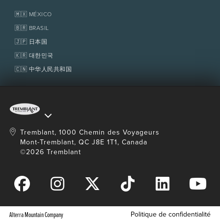
Association de villégiature Tremblant
Objets perdus
Services aux propriétaires
🇲🇽 MÉXICO
Politiques
Fondation Tremblant
🇧🇷 BRASIL
🇯🇵 日本国
🇰🇷 대한민국
🇨🇳 中华人民共和国
Tremblant, 1000 Chemin des Voyageurs
Mont-Tremblant, QC J8E 1T1, Canada
©2026 Tremblant
Politique de confidentialité
Alterra Mountain Company