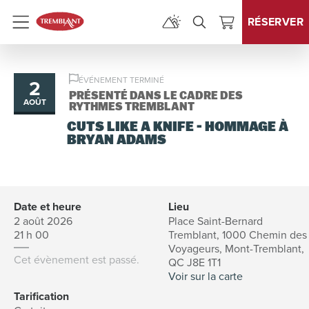
RÉSERVER
Menu
ÉVÉNEMENT TERMINÉ
2
PRÉSENTÉ DANS LE CADRE DES
AOÛT
RYTHMES TREMBLANT
CUTS LIKE A KNIFE - HOMMAGE À
BRYAN ADAMS
Date et heure
Lieu
2 août 2026
Place Saint-Bernard
21 h 00
Tremblant, 1000 Chemin des
Voyageurs, Mont-Tremblant,
Cet évènement est passé.
QC J8E 1T1
Voir sur la carte
Tarification