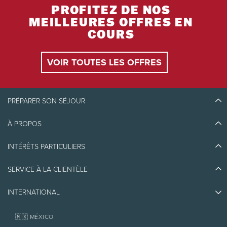
PROFITEZ DE NOS
MEILLEURES OFFRES EN
COURS
VOIR TOUTES LES OFFRES
PRÉPARER SON SÉJOUR
À PROPOS
Découvrir Tremblant
Blogue
INTÉRÊTS PARTICULIERS
Écoresponsabilité
Planifier son voyage
Athlètes ambassadeurs
Quoi faire
SERVICE À LA CLIENTÈLE
Emplois et carrières
Partenaires
Photos et vidéos
Immobilier
Prix d'excellence
INTERNATIONAL
Nous joindre
Médias et presse
Association de villégiature Tremblant
Objets perdus
Services aux propriétaires
🇲🇽 MÉXICO
Politiques