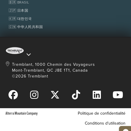
Fondation Tremblant
🇧🇷 BRASIL
🇯🇵 日本国
🇰🇷 대한민국
🇨🇳 中华人民共和国
Tremblant, 1000 Chemin des Voyageurs
Mont-Tremblant, QC J8E 1T1, Canada
©2026 Tremblant
Alterra Mountain Company
Politique de confidentialité
Conditions d'utilisation