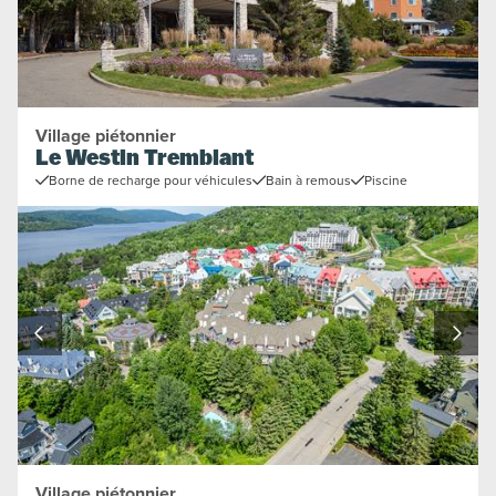
Village piétonnier
Le Westin Tremblant
Borne de recharge pour véhicules
Bain à remous
Piscine
Village piétonnier