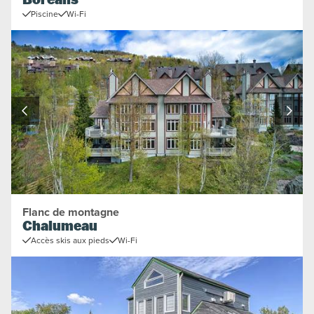
Boréalis
Piscine
Wi-Fi
Flanc de montagne
Chalumeau
Accès skis aux pieds
Wi-Fi