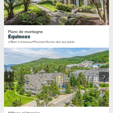
Flanc de montagne
Équinoxe
Bain à remous
Piscine
Accès skis aux pieds