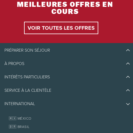
MEILLEURES OFFRES EN
COURS
VOIR TOUTES LES OFFRES
PRÉPARER SON SÉJOUR
À PROPOS
Découvrir Tremblant
Blogue
INTÉRÊTS PARTICULIERS
Écoresponsabilité
Planifier son voyage
Athlètes ambassadeurs
SERVICE À LA CLIENTÈLE
Quoi faire
Emplois et carrières
Partenaires
Photos et vidéos
Immobilier
INTERNATIONAL
Prix d'excellence
Nous joindre
Médias et presse
Association de villégiature Tremblant
Objets perdus
Services aux propriétaires
🇲🇽 MÉXICO
Politiques
Fondation Tremblant
🇧🇷 BRASIL