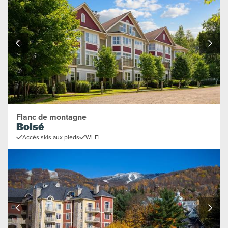
Flanc de montagne
Boisé
Accès skis aux pieds
Wi-Fi