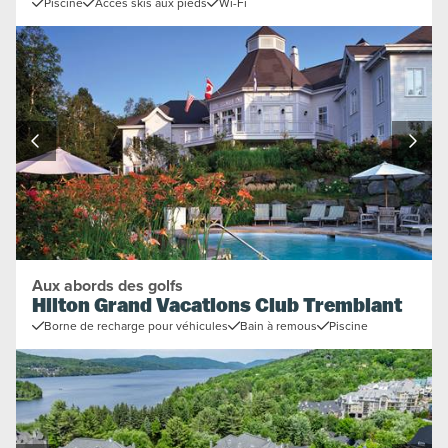
Piscine
Accès skis aux pieds
Wi-Fi
Aux abords des golfs
Hilton Grand Vacations Club Tremblant
Borne de recharge pour véhicules
Bain à remous
Piscine