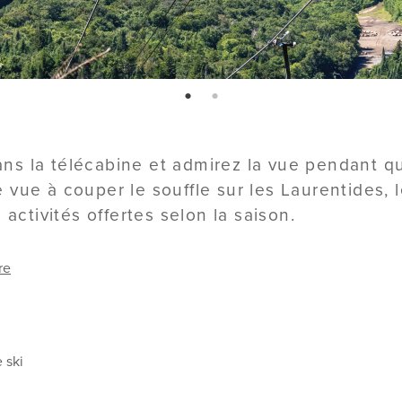
page: 1
page: 2
s la télécabine et admirez la vue pendant qu
vue à couper le souffle sur les Laurentides, l
 activités offertes selon la saison.
re
 ski