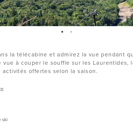
page: 1
page: 2
s la télécabine et admirez la vue pendant qu
vue à couper le souffle sur les Laurentides, l
 activités offertes selon la saison.
re
 ski