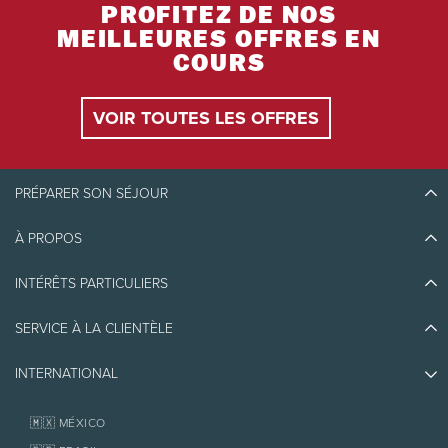
PROFITEZ DE NOS
MEILLEURES OFFRES EN
COURS
VOIR TOUTES LES OFFRES
PRÉPARER SON SÉJOUR
À PROPOS
Découvrir Tremblant
Blogue
INTÉRÊTS PARTICULIERS
Écoresponsabilité
Planifier son voyage
Athlètes ambassadeurs
SERVICE À LA CLIENTÈLE
Quoi faire
Emplois et carrières
Partenaires
Photos et vidéos
Immobilier
INTERNATIONAL
Prix d'excellence
Nous joindre
Médias et presse
Association de villégiature Tremblant
Objets perdus
Services aux propriétaires
🇲🇽 MÉXICO
Politiques
Fondation Tremblant