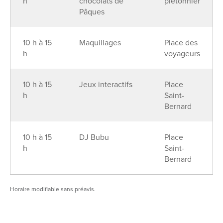
h
chocolats de
piétonnier
Pâques
10 h à 15
Maquillages
Place des
h
voyageurs
10 h à 15
Jeux interactifs
Place
h
Saint-
Bernard
10 h à 15
DJ Bubu
Place
h
Saint-
Bernard
Horaire modifiable sans préavis.