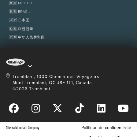
Services aux propriétaires
🇲🇽 MÉXICO
Politiques
Fondation Tremblant
🇧🇷 BRASIL
🇯🇵 日本国
🇰🇷 대한민국
🇨🇳 中华人民共和国
Tremblant, 1000 Chemin des Voyageurs
Mont-Tremblant, QC J8E 1T1, Canada
©2026 Tremblant
Alterra Mountain Company
Politique de confidentialité