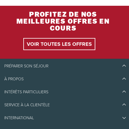
PROFITEZ DE NOS
MEILLEURES OFFRES EN
COURS
VOIR TOUTES LES OFFRES
PRÉPARER SON SÉJOUR
À PROPOS
Découvrir Tremblant
Blogue
INTÉRÊTS PARTICULIERS
Écoresponsabilité
Planifier son voyage
Athlètes ambassadeurs
Quoi faire
SERVICE À LA CLIENTÈLE
Emplois et carrières
Partenaires
Photos et vidéos
Immobilier
Prix d'excellence
INTERNATIONAL
Nous joindre
Médias et presse
Association de villégiature Tremblant
Objets perdus