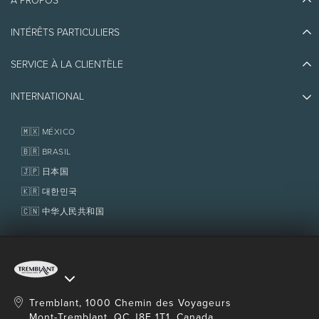
À PROPOS
Découvrir Tremblant
Blogue
INTÉRÊTS PARTICULIERS
Écoresponsabilité
Planifier son voyage
Athlètes ambassadeurs
SERVICE À LA CLIENTÈLE
Quoi faire
Emplois et carrières
Partenaires
Photos et vidéos
Immobilier
INTERNATIONAL
Prix d'excellence
Nous joindre
Médias et presse
Association de villégiature Tremblant
Objets perdus
Services aux propriétaires
🇲🇽 MÉXICO
Politiques
Fondation Tremblant
🇧🇷 BRASIL
🇯🇵 日本国
🇰🇷 대한민국
🇨🇳 中华人民共和国
Tremblant, 1000 Chemin des Voyageurs
Mont-Tremblant, QC J8E 1T1, Canada