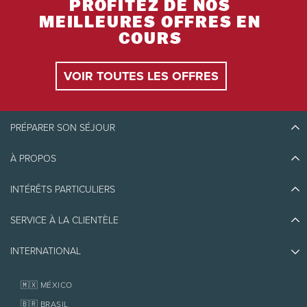
PROFITEZ DE NOS
MEILLEURES OFFRES EN
COURS
VOIR TOUTES LES OFFRES
PRÉPARER SON SÉJOUR
À PROPOS
Découvrir Tremblant
Blogue
INTÉRÊTS PARTICULIERS
Écoresponsabilité
Planifier son voyage
Athlètes ambassadeurs
SERVICE À LA CLIENTÈLE
Quoi faire
Emplois et carrières
Partenaires
Photos et vidéos
Immobilier
INTERNATIONAL
Prix d'excellence
Nous joindre
Médias et presse
Association de villégiature Tremblant
Objets perdus
Services aux propriétaires
🇲🇽 MÉXICO
Politiques
Fondation Tremblant
🇧🇷 BRASIL