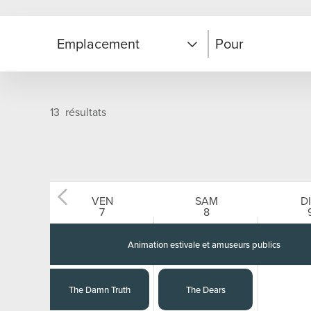
Emplacement
Pour
Au village piétonnier
Familles et enfa
13
résultats
En montagne
Couples et amis
VEN
SAM
D
12
AM
2
AM
7
8
Animation estivale et amuseurs publics
The Damn Truth
The Dears