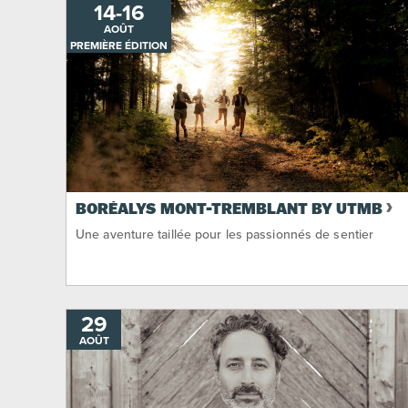
14
-
AU
16
AOÛT
PREMIÈRE ÉDITION
BORÉALYS MONT-TREMBLANT BY UTMB
Une aventure taillée pour les passionnés de sentier
29
AOÛT