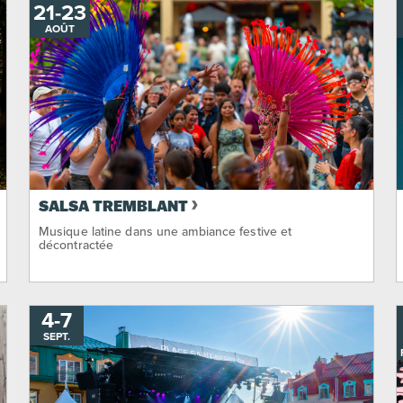
21
-
AU
23
AOÛT
SALSA TREMBLANT
Musique latine dans une ambiance festive et
décontractée
4
-
AU
7
SEPT.