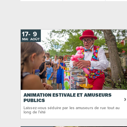
17
-
AU
9
MAI
AOÛT
ANIMATION ESTIVALE ET AMUSEURS
PUBLICS
Laissez-vous séduire par les amuseurs de rue tout au
long de l'été