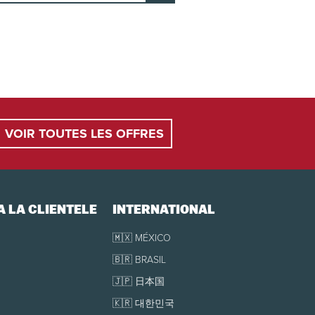
VOIR TOUTES LES OFFRES
À LA CLIENTÈLE
INTERNATIONAL
🇲🇽 MÉXICO
🇧🇷 BRASIL
🇯🇵 日本国
🇰🇷 대한민국