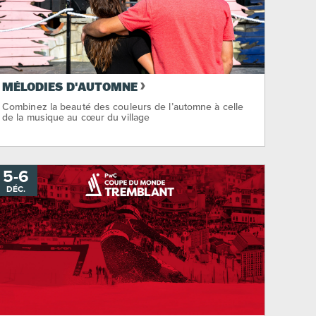
MÉLODIES D'AUTOMNE
Combinez la beauté des couleurs de l’automne à celle
de la musique au cœur du village
5
-
AU
6
DÉC.