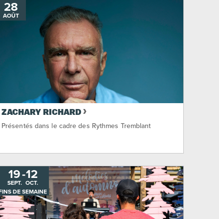
28
AOÛT
ZACHARY RICHARD
Présentés dans le cadre des Rythmes Tremblant
19
-
AU
12
SEPT.
OCT.
FINS DE SEMAINE