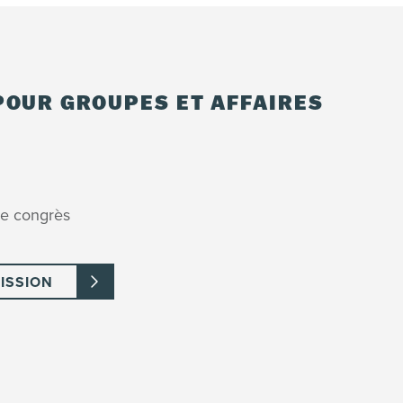
arrivée : le dépôt sera entièrement remboursé.
'arrivée : le dépôt n'est pas remboursable.
OUR GROUPES ET AFFAIRES
 au 20 février 2027, 26 février au 6 mars 2027, 12 au
de congrès
le dépôt sera entièrement remboursé.
 le dépôt est non remboursable.
 juin 2027 :
ISSION
le dépôt sera entièrement remboursé.
 le dépôt est non remboursable.