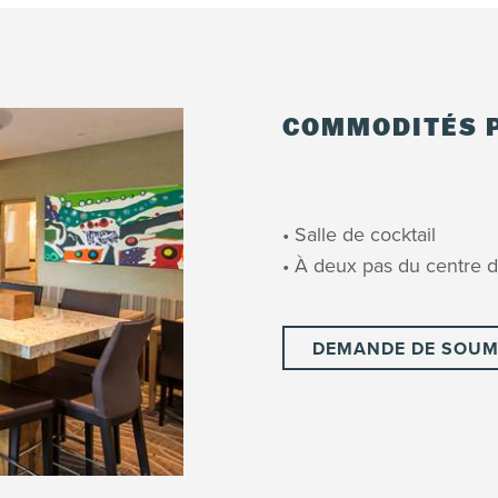
Annulation ou modification 3 jours et plus avant l’
Annulation ou modification 2 jours et moins avant l
COMMODITÉS P
EXCEPTIONS
14 et 15 août 2026, 4, 5 et 11, 12 décembre 2026, 12
• Salle de cocktail
20 mars 2027, 13, 14 août 2027 :
• À deux pas du centre 
Annulation 15 jours et plus avant l’arrivée: 
Annulation 14 jours et moins avant l’arrivée:
19 et 20 juin 2026, 27 au 31 décembre 2026, 18, 19
DEMANDE DE SOUM
Annulation 31 jours et plus avant l’arrivée: 
Annulation 30 jours et moins avant l’arrivée:
Voir toutes les politiques de réservation