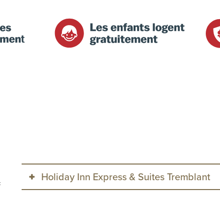
Holiday Inn Express & Suites Tremblant
c
Cet hôtel est administré par
Holiday Inn Express & Suit
de modifications suivantes :