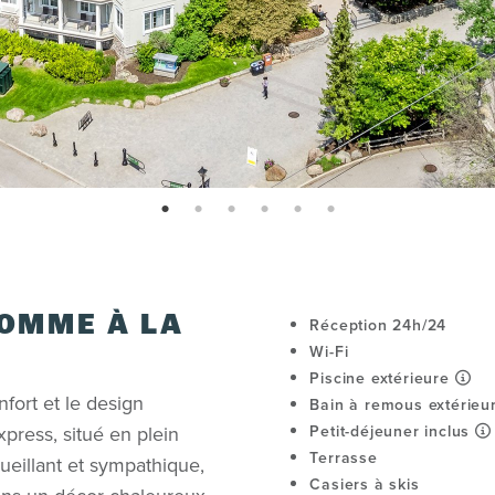
page: 1
page: 2
page: 3
page: 4
page: 5
page: 6
OMME À LA
Réception 24h/24
Wi-Fi
Piscine extérieure
fort et le design
Bain à remous extérieu
press, situé en plein
Petit-déjeuner inclus
Terrasse
ueillant et sympathique,
Casiers à skis