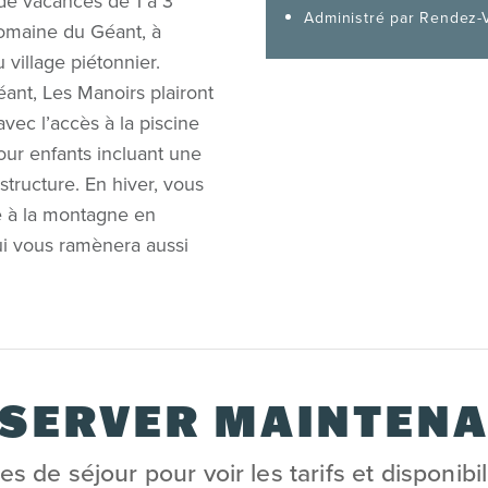
 de vacances de 1 à 3
Administré par Rendez-
omaine du Géant, à
village piétonnier.
ant, Les Manoirs plairont
avec l’accès à la piscine
pour enfants incluant une
structure. En hiver, vous
e à la montagne en
ui vous ramènera aussi
SERVER MAINTEN
s de séjour pour voir les tarifs et disponibi