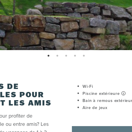
page: 1
page: 2
page: 3
page: 4
page: 5
S DE
Wi-Fi
Piscine extérieure
LES POUR
Bain à remous extérieu
ET LES AMIS
Aire de jeux
our profiter de
le ou entre amis? Les