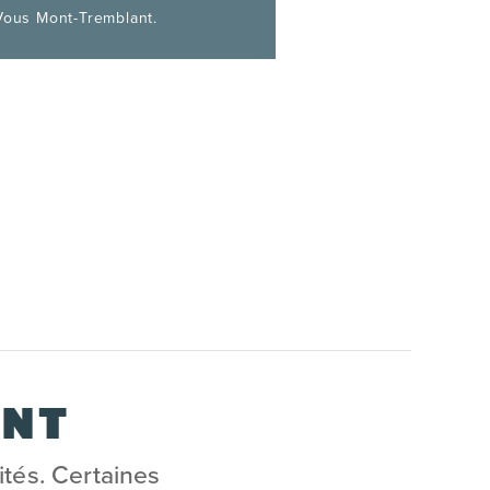
Vous Mont-Tremblant.
ANT
lités. Certaines