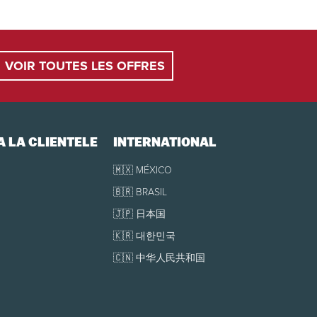
ant l’arrivée : Aucun remboursement, aucun crédit
VOIR TOUTES LES OFFRES
À LA CLIENTÈLE
INTERNATIONAL
🇲🇽 MÉXICO
🇧🇷 BRASIL
🇯🇵 日本国
🇰🇷 대한민국
🇨🇳 中华人民共和国