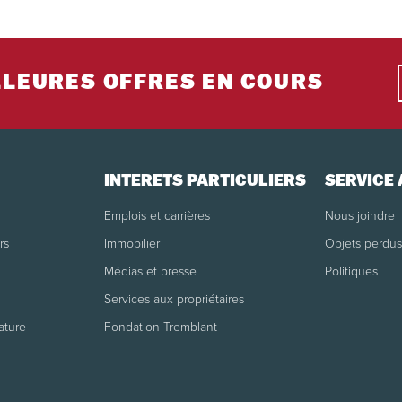
Annulation/modification 29 jours et moins av
possible.
Voir toutes les politiques de réservation
LLEURES OFFRES EN COURS
INTÉRÊTS PARTICULIERS
SERVICE 
Emplois et carrières
Nous joindre
rs
Immobilier
Objets perdus
Médias et presse
Politiques
Services aux propriétaires
ature
Fondation Tremblant