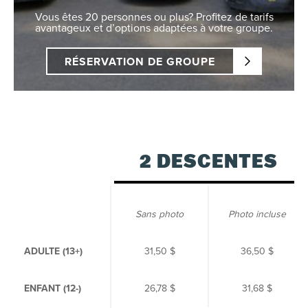
Vous êtes 20 personnes ou plus? Profitez de tarifs
avantageux et d’options adaptées à votre groupe.
RÉSERVATION DE GROUPE
2 DESCENTES
Sans photo
Photo incluse
ADULTE (13+)
31,50 $
36,50 $
ENFANT (12-)
26,78 $
31,68 $