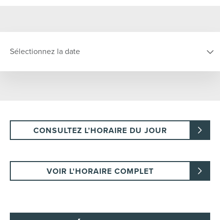
Sélectionnez la date
CHOISIR LA DATE
D
L
M
M
J
V
S
CONSULTEZ L’HORAIRE DU JOUR
26
27
28
29
30
31
1
2
3
4
5
6
7
8
VOIR L'HORAIRE COMPLET
9
10
11
12
13
14
15
16
17
18
19
20
21
22
23
24
25
26
27
28
29