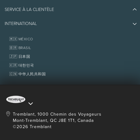
votre activité. Si achat le jour même, vous
Planifier son voyage
Athlètes ambassadeurs
recevrez un courriel contenant le code QR
SERVICE À LA CLIENTÈLE
Quoi faire
Emplois et carrières
quelques minutes suivant votre achat. Veuillez
Partenaires
vous présenter directement à l'activité avec ces
Photos et vidéos
Immobilier
INTERNATIONAL
Prix d'excellence
billets.
Nous joindre
Médias et presse
Vous pouvez également récupérer votre billet
Association de villégiature Tremblant
Objets perdus
Services aux propriétaires
au centre multiservices ou à la billetterie Luge.
🇲🇽 MÉXICO
Politiques
Fondation Tremblant
🇧🇷 BRASIL
Remboursement
🇯🇵 日本国
🇰🇷 대한민국
Remboursable jusqu’à 72 heures avant la date
du billet. Non remboursable après ce délai.
🇨🇳 中华人民共和国
Restrictions
Billets non transférables.
Les enfants qui mesurent moins de 110 cm (3'7")
Tremblant, 1000 Chemin des Voyageurs
doivent être accompagnés d'un adulte (16+).
Taille minimum 85 cm (2'8").
Mont-Tremblant, QC J8E 1T1, Canada
©2026 Tremblant
Taille minimale pour conduire la luge: 110 cm
(3'7").