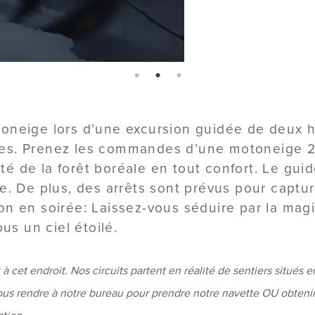
page: 1
page: 2
page: 3
oneige lors d’une excursion guidée de deux he
des. Prenez les commandes d’une motoneige 2
é de la forêt boréale en tout confort. Le gui
re. De plus, des arrêts sont prévus pour capt
on en soirée: Laissez-vous séduire par la mag
us un ciel étoilé.
à cet endroit. Nos circuits partent en réalité de sentiers situés 
ous rendre à notre bureau pour prendre notre navette OU obtenir 