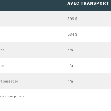
AVEC TRANSPORT
399 $
534 $
ger
n/a
ger
n/a
 1 passager
n/a
ables sans préavis.