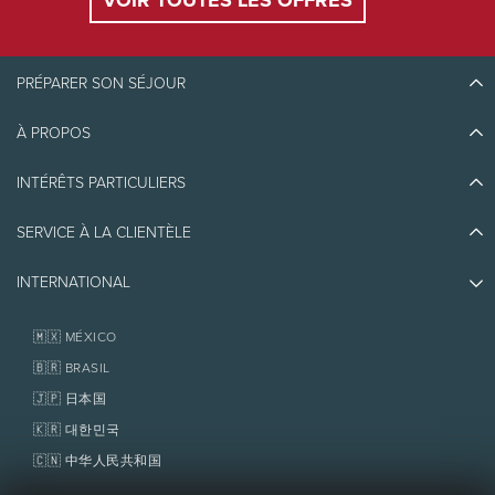
PRÉPARER SON SÉJOUR
À PROPOS
Découvrir Tremblant
Blogue
INTÉRÊTS PARTICULIERS
Écoresponsabilité
Planifier son voyage
Athlètes ambassadeurs
SERVICE À LA CLIENTÈLE
Quoi faire
Emplois et carrières
Partenaires
Photos et vidéos
Immobilier
INTERNATIONAL
Prix d'excellence
Nous joindre
Médias et presse
Association de villégiature Tremblant
Objets perdus
Services aux propriétaires
🇲🇽 MÉXICO
Politiques
Fondation Tremblant
🇧🇷 BRASIL
🇯🇵 日本国
🇰🇷 대한민국
🇨🇳 中华人民共和国