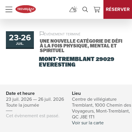
RÉSERVER
Menu
23
-
26
ÉVÉNEMENT TERMINÉ
au
UNE NOUVELLE CATÉGORIE DE DÉFI
JUIL.
À LA FOIS PHYSIQUE, MENTAL ET
SPIRITUEL
MONT-TREMBLANT 29029
EVERESTING
Date et heure
Lieu
23 juil. 2026 — 26 juil. 2026
Centre de villégiature
Toute la journée
Tremblant, 1000 Chemin des
Voyageurs, Mont-Tremblant,
Cet évènement est passé.
QC J8E 1T1
Voir sur la carte