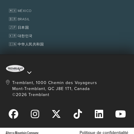
Médias et presse
Association de villégiature Tremblant
Objets perdus
Services aux propriétaires
🇲🇽 MÉXICO
Politiques
Fondation Tremblant
🇧🇷 BRASIL
🇯🇵 日本国
🇰🇷 대한민국
🇨🇳 中华人民共和国
Tremblant, 1000 Chemin des Voyageurs
Mont-Tremblant, QC J8E 1T1, Canada
©2026 Tremblant
Politique de confidentialité
Alterra Mountain Company