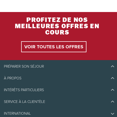
PROFITEZ DE NOS
MEILLEURES OFFRES EN
COURS
VOIR TOUTES LES OFFRES
PRÉPARER SON SÉJOUR
À PROPOS
Découvrir Tremblant
Blogue
INTÉRÊTS PARTICULIERS
Écoresponsabilité
Planifier son voyage
Athlètes ambassadeurs
SERVICE À LA CLIENTÈLE
Quoi faire
Emplois et carrières
Partenaires
Photos et vidéos
Immobilier
INTERNATIONAL
Prix d'excellence
Nous joindre