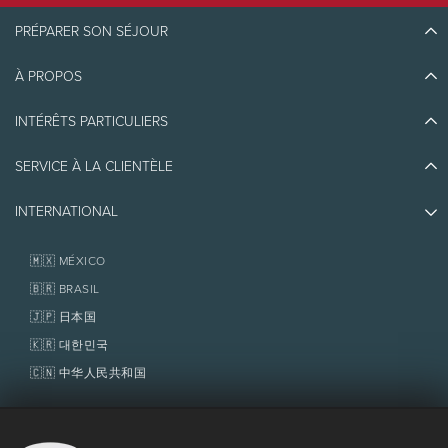
PRÉPARER SON SÉJOUR
À PROPOS
Découvrir Tremblant
Blogue
INTÉRÊTS PARTICULIERS
Écoresponsabilité
Planifier son voyage
Athlètes ambassadeurs
SERVICE À LA CLIENTÈLE
Quoi faire
Emplois et carrières
Partenaires
Photos et vidéos
Immobilier
INTERNATIONAL
Prix d'excellence
Nous joindre
Médias et presse
Association de villégiature Tremblant
Objets perdus
Services aux propriétaires
🇲🇽 MÉXICO
Politiques
Fondation Tremblant
🇧🇷 BRASIL
🇯🇵 日本国
🇰🇷 대한민국
🇨🇳 中华人民共和国