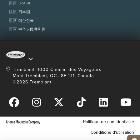
Fondation Tremblant
🇧🇷 BRASIL
🇯🇵 日本国
🇰🇷 대한민국
🇨🇳 中华人民共和国
Tremblant, 1000 Chemin des Voyageurs
Mont-Tremblant, QC J8E 1T1, Canada
©2026 Tremblant
Politique de confidentialité
Alterra Mountain Company
Conditions d'utilisation