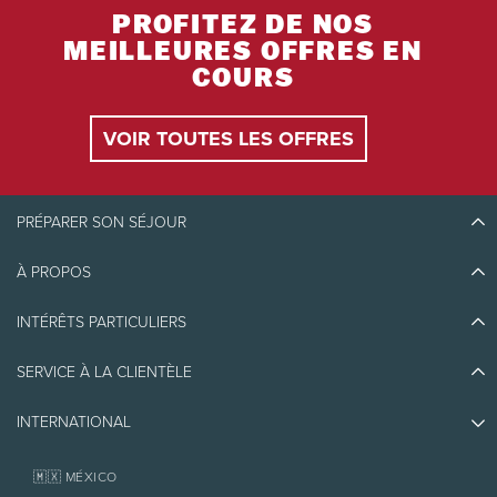
PROFITEZ DE NOS
MEILLEURES OFFRES EN
COURS
VOIR TOUTES LES OFFRES
PRÉPARER SON SÉJOUR
À PROPOS
Découvrir Tremblant
Blogue
INTÉRÊTS PARTICULIERS
Écoresponsabilité
Planifier son voyage
Athlètes ambassadeurs
SERVICE À LA CLIENTÈLE
Quoi faire
Emplois et carrières
Partenaires
Photos et vidéos
Immobilier
INTERNATIONAL
Prix d'excellence
Nous joindre
Médias et presse
Association de villégiature Tremblant
Objets perdus
Services aux propriétaires
🇲🇽 MÉXICO
Politiques