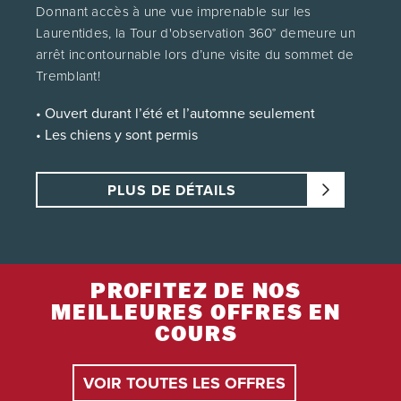
La passe Télécabine illimitée sera ajoutée sur la
Donnant accès à une vue imprenable sur les
Tremblant ou Ikon que vous détenez déjà ou
Laurentides, la Tour d'observation 360° demeure un
remise sur place à l’achat.
arrêt incontournable lors d’une visite du sommet de
Tremblant!
Détenteurs de passes Ikon
• Ouvert durant l’été et l’automne seulement
Votre passe Ikon vous donne accès à la
• Les chiens y sont permis
télécabine pour l’été 2025. Pour profiter de cet
avantage, présentez-vous directement à la
remontée avec votre passe Ikon ou rendez-vous
PLUS DE DÉTAILS
au Service à la clientèle de Tremblant si vous
êtes au nouveau détenteur pour la saison
2025/26.
Remboursement
PROFITEZ DE NOS
Remboursable jusqu’à 72 heures avant la date
MEILLEURES OFFRES EN
du billet. Non remboursable après ce délai.
COURS
La passe Télécabine illimitée est remboursable
jusqu'à la première journée d'utilisation durant la
saison d'été 2025.
VOIR TOUTES LES OFFRES