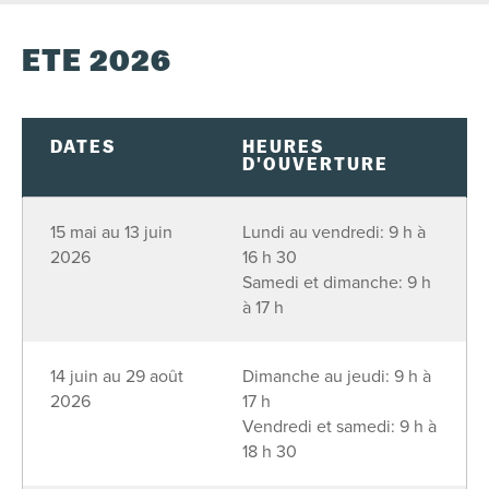
ÉTÉ 2026
D
L
M
M
J
V
S
26
27
28
29
30
31
1
2
3
4
5
6
7
8
DATES
HEURES
D'OUVERTURE
9
10
11
12
13
14
15
16
17
18
19
20
21
22
15 mai au 13 juin
Lundi au vendredi: 9 h à
2026
16 h 30
23
24
25
26
27
28
29
Samedi et dimanche: 9 h
30
31
1
2
3
4
5
à 17 h
VOIR LES DISPONIBILITÉS
14 juin au 29 août
Dimanche au jeudi: 9 h à
2026
17 h
Vendredi et samedi: 9 h à
18 h 30