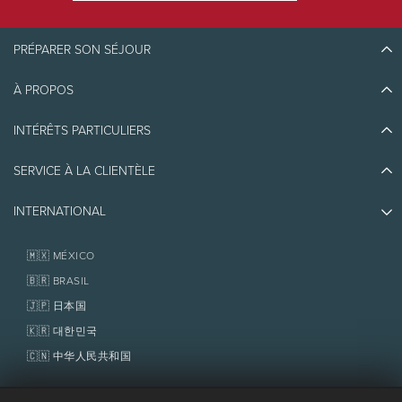
Restrictions
PRÉPARER SON SÉJOUR
Les billets achetés et la passe Télécabine
illimitée sont incessibles (ne peuvent être
À PROPOS
transférés d'une personne à une autre).
Découvrir Tremblant
Blogue
INTÉRÊTS PARTICULIERS
Écoresponsabilité
Planifier son voyage
Athlètes ambassadeurs
SERVICE À LA CLIENTÈLE
Quoi faire
Emplois et carrières
Partenaires
Photos et vidéos
Immobilier
INTERNATIONAL
Prix d'excellence
Nous joindre
Médias et presse
Association de villégiature Tremblant
Objets perdus
Services aux propriétaires
🇲🇽 MÉXICO
Politiques
Fondation Tremblant
🇧🇷 BRASIL
🇯🇵 日本国
🇰🇷 대한민국
🇨🇳 中华人民共和国