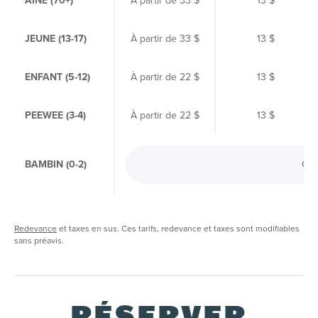
AÎNÉ (70+)
À partir de
33 $
13 $
JEUNE (13-17)
À partir de
33 $
13 $
ENFANT (5-12)
À partir de
22 $
13 $
PEEWEE (3-4)
À partir de
22 $
13 $
BAMBIN (0-2)
Grat
Redevance
et taxes en sus. Ces tarifs, redevance et taxes sont modifiables
sans préavis.