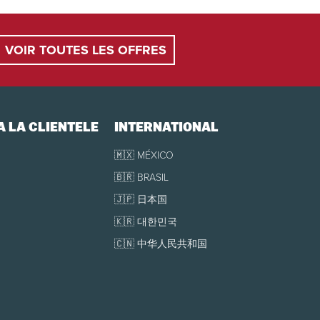
7 décembre 2025 au 3 janvier 2026, 14 au 20 février
VOIR TOUTES LES OFFRES
À LA CLIENTÈLE
INTERNATIONAL
groupe réservée.
🇲🇽 MÉXICO
🇧🇷 BRASIL
arantir la réservation.
🇯🇵 日本国
🇰🇷 대한민국
🇨🇳 中华人民共和国
es) au moins 15 minutes avant le début de la
 8 h 30 et 9 h 15 dans la salle du Club des Jeunes.