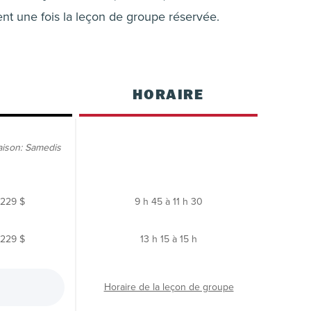
nt une fois la leçon de groupe réservée.
HORAIRE
aison: Samedis
229 $
9 h 45 à 11 h 30
229 $
13 h 15 à 15 h
Horaire de la leçon de groupe