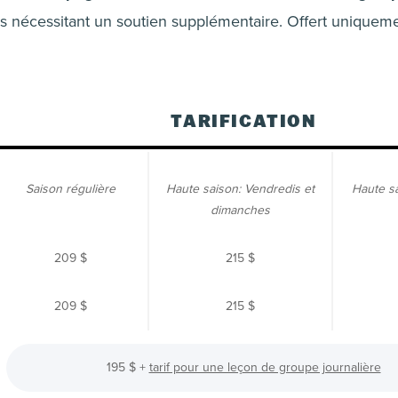
s nécessitant un soutien supplémentaire. Offert uniqueme
TARIFICATION
Saison régulière
Haute saison: Vendredis et
Haute s
dimanches
209 $
215 $
209 $
215 $
195 $
+
tarif pour une leçon de groupe journalière