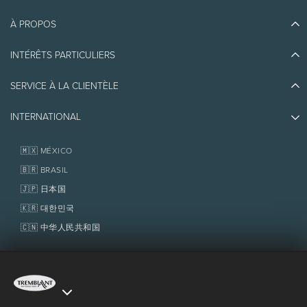
jours et moins avant l'activité ou si vous ne vous
présentez pas pour l'activité.
À PROPOS
Découvrir Tremblant
Toute annulation ou changement fait 3 jours et
Blogue
plus avant l'activité est sujet à 20 % du montant
INTÉRÊTS PARTICULIERS
Écoresponsabilité
total de la réservation.
Planifier son voyage
Athlètes ambassadeurs
SERVICE À LA CLIENTÈLE
Quoi faire
Emplois et carrières
Partenaires
Restrictions
Photos et vidéos
Immobilier
INTERNATIONAL
Prix d'excellence
Nous joindre
2 à 3 passagers requis.
Médias et presse
Association de villégiature Tremblant
Objets perdus
Les enfants de moins de 2 ans peuvent s'asseoir
Services aux propriétaires
🇲🇽 MÉXICO
sur les genoux d'un parent, comme dans les
Politiques
Fondation Tremblant
lignes aériennes commerciales.
🇧🇷 BRASIL
Poids maximum des passagers: 136 kg (300 lbs)
🇯🇵 日本国
par siège, 272 kg (600 lbs) par vol.
🇰🇷 대한민국
Transport non inclus depuis
Le Centre d'Activités
🇨🇳 中华人民共和国
Tremblant
.