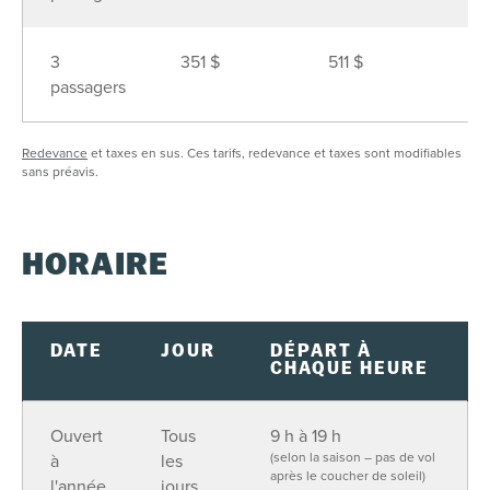
30
31
1
2
3
4
5
3
351 $
511 $
6
passagers
VOIR LES DISPONIBILITÉS
Redevance
et taxes en sus. Ces tarifs, redevance et taxes sont modifiables
sans préavis.
HORAIRE
DATE
JOUR
DÉPART À
CHAQUE HEURE
Ouvert
Tous
9 h à 19 h
(selon la saison – pas de vol
à
les
après le coucher de soleil)
l'année
jours