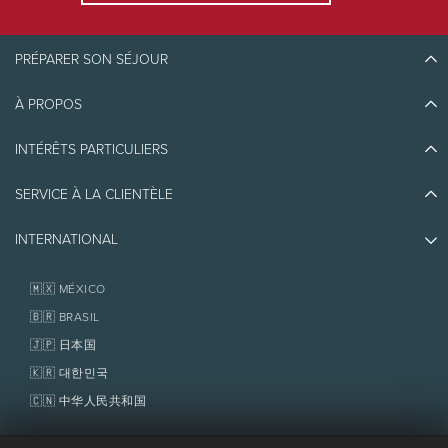
Les chiens sont interdits.
Les contenants en verre et les boissons
alcoolisées sont interdits.
PRÉPARER SON SÉJOUR
À PROPOS
Découvrir Tremblant
Blogue
INTÉRÊTS PARTICULIERS
Écoresponsabilité
Planifier son voyage
Athlètes ambassadeurs
SERVICE À LA CLIENTÈLE
Quoi faire
Emplois et carrières
Partenaires
Photos et vidéos
Immobilier
INTERNATIONAL
Prix d'excellence
Nous joindre
Médias et presse
Association de villégiature Tremblant
Objets perdus
Services aux propriétaires
🇲🇽 MÉXICO
Politiques
Fondation Tremblant
🇧🇷 BRASIL
🇯🇵 日本国
🇰🇷 대한민국
🇨🇳 中华人民共和国