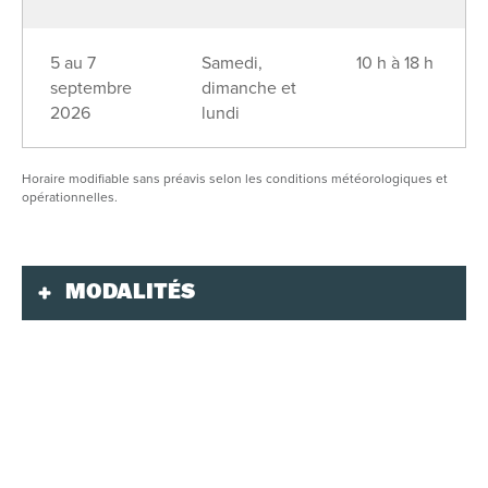
5 au 7
Samedi,
10 h à 18 h
septembre
dimanche et
2026
lundi
Horaire modifiable sans préavis selon les conditions météorologiques et
opérationnelles.
MODALITÉS
Validité
La surveillance de la baignade est assurée par
des sauveteurs durant les heures d’ouverture du
Parc Plage.
Les chaises de plage et les abris solaires sont
permis.