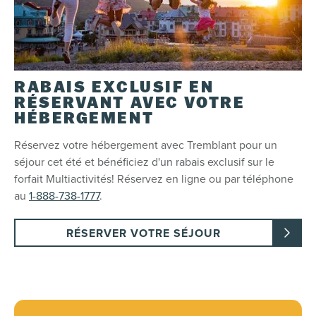
16
17
18
19
20
21
22
23
24
25
26
27
28
29
30
31
1
2
3
4
5
RABAIS EXCLUSIF EN
RÉSERVANT AVEC VOTRE
VOIR LES DISPONIBILITÉS
HÉBERGEMENT
Réservez votre hébergement avec Tremblant pour un
séjour cet été et bénéficiez d'un rabais exclusif sur le
forfait Multiactivités! Réservez en ligne ou par téléphone
au
1-888-738-1777
.
RÉSERVER VOTRE SÉJOUR