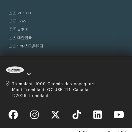
refaire la file d'attente.
Médias et presse
Association de villégiature Tremblant
Objets perdus
Certaines activités nécessitent qu’un parent
Services aux propriétaires
🇲🇽 MÉXICO
participant accompagne son enfant.
Politiques
Fondation Tremblant
🇧🇷 BRASIL
🇯🇵 日本国
🇰🇷 대한민국
🇨🇳 中华人民共和国
Tremblant, 1000 Chemin des Voyageurs
Mont-Tremblant, QC J8E 1T1, Canada
©2026 Tremblant