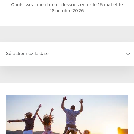
Choisissez une date ci-dessous entre le 15 mai et le
18 octobre 2026
Sélectionnez la date
CHOISIR LA DATE
D
L
M
M
J
V
S
26
27
28
29
30
31
1
2
3
4
5
6
7
8
9
10
11
12
13
14
15