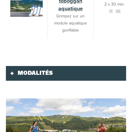
toboggan
2 x 30 min.
aquatique
Grimpez sur un
module aquatique
gonflable
MODALITÉS
Validité
Le forfait Multiactivités est valable tous les jours
du 15 mai au 18 octobre 2026.
Billet à date spécifique et valable sur une
période de 10 jours.
L’horaire des différentes activités peut varier
selon les conditions météorologiques, sans