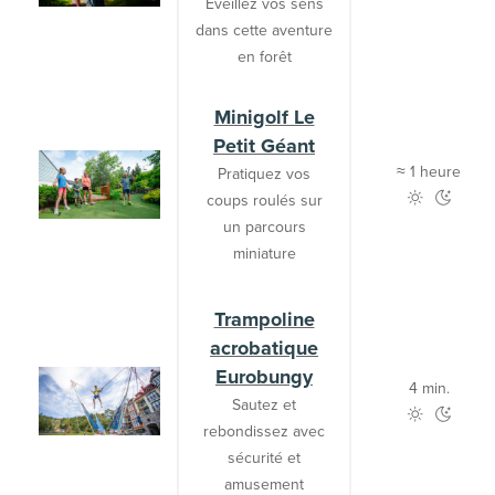
Éveillez vos sens
dans cette aventure
en forêt
Minigolf Le
Petit Géant
≈ 1 heure
Pratiquez vos
coups roulés sur
un parcours
miniature
Trampoline
acrobatique
Eurobungy
4 min.
Sautez et
rebondissez avec
sécurité et
amusement