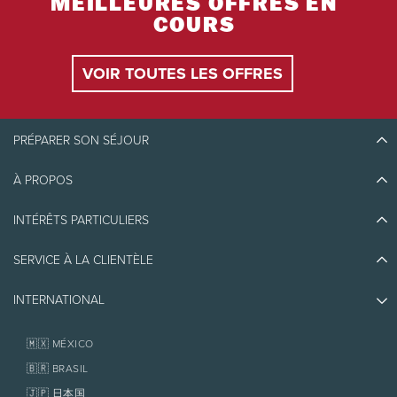
MEILLEURES OFFRES EN
COURS
VOIR TOUTES LES OFFRES
PRÉPARER SON SÉJOUR
À PROPOS
Découvrir Tremblant
Blogue
INTÉRÊTS PARTICULIERS
Écoresponsabilité
Planifier son voyage
Athlètes ambassadeurs
SERVICE À LA CLIENTÈLE
Quoi faire
Emplois et carrières
Partenaires
Photos et vidéos
Immobilier
INTERNATIONAL
Prix d'excellence
Nous joindre
Médias et presse
Association de villégiature Tremblant
Objets perdus
Services aux propriétaires
🇲🇽 MÉXICO
Politiques
Fondation Tremblant
🇧🇷 BRASIL
🇯🇵 日本国