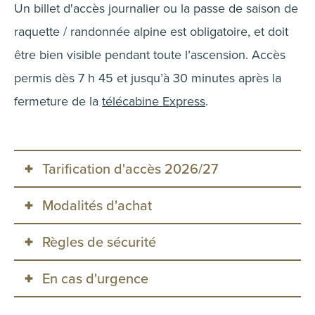
Un billet d'accès journalier ou la passe de saison de
raquette / randonnée alpine est obligatoire, et doit
être bien visible pendant toute l’ascension. Accès
permis dès 7 h 45 et jusqu’à 30 minutes après la
fermeture de la
télécabine Express
.
Tarification d'accès 2026/27
Modalités d'achat
TARIF
Règles de sécurité
Validité
Un accès journalier ou la passe de randonnée
ACCÈS JOURNALIER
34 $
En cas d'urgence
alpine est obligatoire pour accéder à nos
Ascension
sentiers désignés.
L'accès journalier est uniquement valable pour la
PASSE DE SAISON DE
145 $
Pour toute urgence, veuillez contacter la